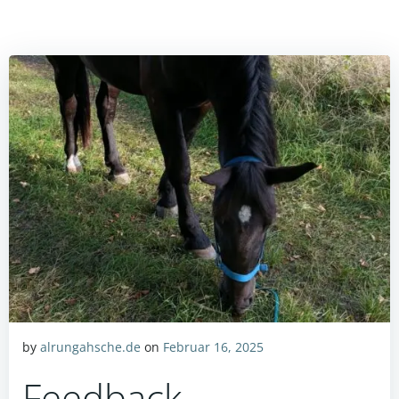
by
alrungahsche.de
on
Februar 16, 2025
Feedback