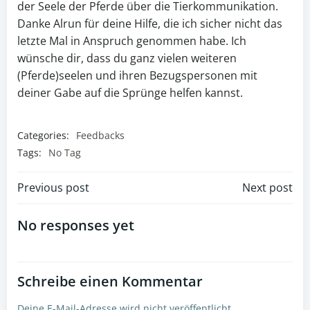
der Seele der Pferde über die Tierkommunikation.
Danke Alrun für deine Hilfe, die ich sicher nicht das
letzte Mal in Anspruch genommen habe. Ich
wünsche dir, dass du ganz vielen weiteren
(Pferde)seelen und ihren Bezugspersonen mit
deiner Gabe auf die Sprünge helfen kannst.
Categories:
Feedbacks
Tags:
No Tag
Post
Post
Previous post
Next post
navigation
navigation
No responses yet
Schreibe einen Kommentar
Deine E-Mail-Adresse wird nicht veröffentlicht.